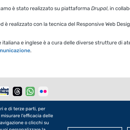
ergamo è stato realizzato su piattaforma
Drupal
, in colla
tà ed è realizzato con la tecnica del Responsive Web Desi
 italiana e inglese è a cura delle diverse strutture di
omunicazione
.
i e di terze parti, per
 misurare l'efficacia delle
r - 3
g
navigazione o clicchi su
Bg - 5x1000
 puoi personalizzare la