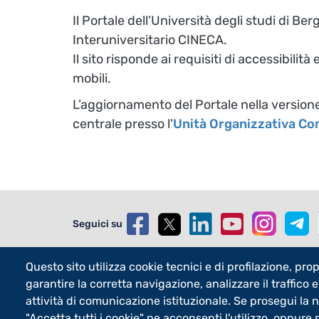
Il Portale dell’Università degli studi di B
Interuniversitario CINECA.
Il sito risponde ai requisiti di accessibili
mobili.
L’aggiornamento del Portale nella versione
centrale presso l'
Unità Organizzativa C
Seguici su
Questo sito utilizza cookie tecnici e di profilazione, propr
garantire la corretta navigazione, analizzare il traffico e
Footer - 2
Centri di Ateneo
Foote
Merchandisin
attività di comunicazione istituzionale. Se prosegui la 
Biblioteche
Sostieni Uni
"Accetta tutti i cookie" ne acconsenti l'utilizzo, oppure