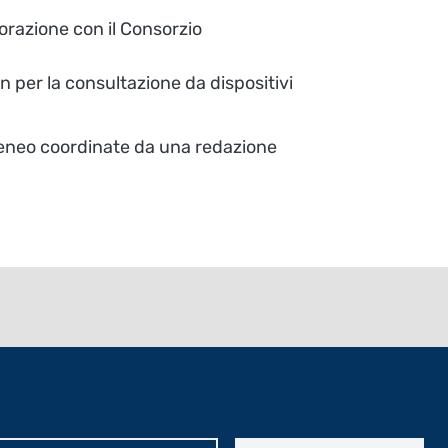
borazione con il Consorzio
gn per la consultazione da dispositivi
 ateneo coordinate da una redazione
Università degli studi di Bergamo
via Salvecchio 19
24129 Bergamo