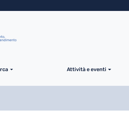
Salta al contenuto principa
ale
erca
Attività e eventi